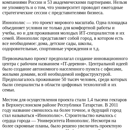
компаниями России и 53 академическими партнерами. Нельзя
не упомянуть и о том, что университет проводит ежегодные
стратегические сессии с представителями бизнеса.
Иннополис — это проект мирового масштаба. Одна площадка
объединяет условия не только для комфортной работы и
учебы, но и для проживания молодых ИТ-специалистов и их
семей. Иннополис представляет собой город, в котором есть
все необходимое: дома, детские сады, школы,
оздоровительные, спортивные учреждения и т.д.
Первоначально проект предполагал создание инновационного
центра с рабочим названием «IT-деревня». Центральной идеей
было создание автономного населенного пункта с офисами,
жилыми домами, всей необходимой инфраструктурой.
Предполагалось проживание 50 тысяч человек, среди которых
были специалисты в области цифровых технологий и их
семьи.
Местом для осуществления проекта стали 1,4 тысячи гектаров
в Верхнеуслонском районе Республики Татарстан. В 2011
году название сменилось на более точное, и будущий город
стал называться «Иннополис». Строительство началось с
сердца города — Университета Иннополис. Несмотря на
более скромные планы, было решено увеличить проектную