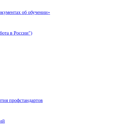
окументах об обучении»
ота в России")
тия профстандартов
ций