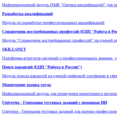
Информационный модуль ПМК "Оценка квалификаций" для про
Разработка квалификаций
Модуль по разработке профессиональных квалификаций
Справочник востребованных профессий (ЕЦП "Работа в Ро
Модуль "Справочник востребованных профессий" на единой ци
SKILLSNET
Платформа-агрегатор сведений о профессиональных знаниях, у
Поиск вакансий (ЕЦП "Работа в России")
Модуль поиска вакансий на единой цифровой платформе в сфер
Мониторинг рынка труда
Информационный модуль для проведения мониторинга региона
Univertus - Генерация тестовых заданий с помощью ИИ
Univertus - Генерация тестовых заданий для оценки професси