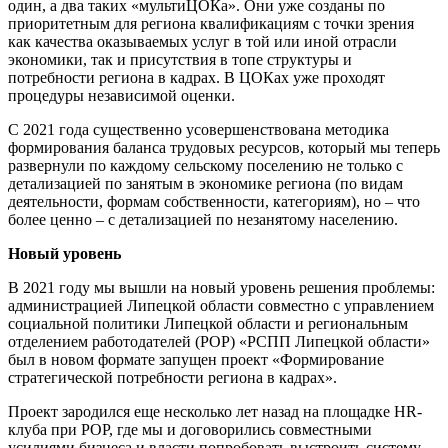
один, а два таких «мультиЦОКа». Они уже созданы по
приоритетным для региона квалификациям с точки зрения
как качества оказываемых услуг в той или иной отрасли
экономики, так и присутствия в топе структуры и
потребности региона в кадрах. В ЦОКах уже проходят
процедуры независимой оценки.
С 2021 года существенно усовершенствована методика
формирования баланса трудовых ресурсов, который мы теперь
развернули по каждому сельскому поселению не только с
детализацией по занятым в экономике региона (по видам
деятельности, формам собственности, категориям), но – что
более ценно – с детализацией по незанятому населению.
Новый уровень
В 2021 году мы вышли на новый уровень решения проблемы:
администрацией Липецкой области совместно с управлением
социальной политики Липецкой области и региональным
отделением работодателей (РОР) «РСПП Липецкой области»
был в новом формате запущен проект «Формирование
стратегической потребности региона в кадрах».
Проект зародился еще несколько лет назад на площадке HR-
клуба при РОР, где мы и договорились совместными
усилиями бизнеса и власти попробовать выстроить систему,