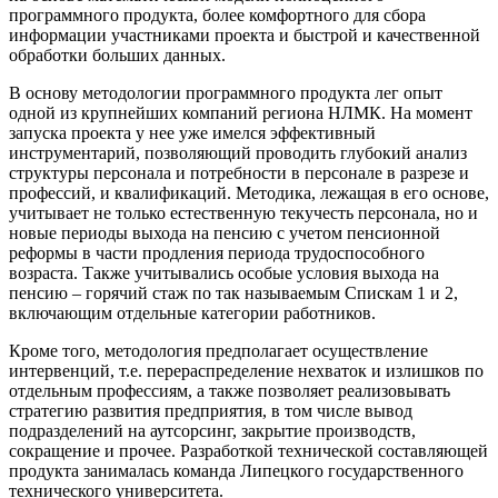
программного продукта, более комфортного для сбора
информации участниками проекта и быстрой и качественной
обработки больших данных.
В основу методологии программного продукта лег опыт
одной из крупнейших компаний региона НЛМК. На момент
запуска проекта у нее уже имелся эффективный
инструментарий, позволяющий проводить глубокий анализ
структуры персонала и потребности в персонале в разрезе и
профессий, и квалификаций. Методика, лежащая в его основе,
учитывает не только естественную текучесть персонала, но и
новые периоды выхода на пенсию с учетом пенсионной
реформы в части продления периода трудоспособного
возраста. Также учитывались особые условия выхода на
пенсию – горячий стаж по так называемым Спискам 1 и 2,
включающим отдельные категории работников.
Кроме того, методология предполагает осуществление
интервенций, т.е. перераспределение нехваток и излишков по
отдельным профессиям, а также позволяет реализовывать
стратегию развития предприятия, в том числе вывод
подразделений на аутсорсинг, закрытие производств,
сокращение и прочее. Разработкой технической составляющей
продукта занималась команда Липецкого государственного
технического университета.