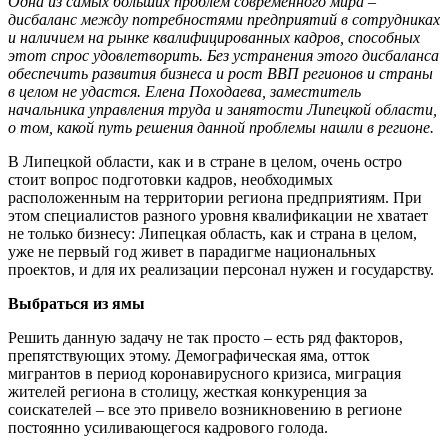
Одна из самых больших проблем современного мира –
дисбаланс между потребностями предприятий в сотрудниках
и наличием на рынке квалифицированных кадров, способных
этот спрос удовлетворить. Без устранения этого дисбаланса
обеспечить развития бизнеса и рост ВВП регионов и страны
в целом не удастся. Елена Походаева, заместитель
начальника управления труда и занятости Липецкой области,
о том, какой путь решения данной проблемы нашли в регионе.
В Липецкой области, как и в стране в целом, очень остро
стоит вопрос подготовки кадров, необходимых
расположенным на территории региона предприятиям. При
этом специалистов разного уровня квалификации не хватает
не только бизнесу: Липецкая область, как и страна в целом,
уже не первый год живет в парадигме национальных
проектов, и для их реализации персонал нужен и государству.
Выбраться из ямы
Решить данную задачу не так просто – есть ряд факторов,
препятствующих этому. Демографическая яма, отток
мигрантов в период коронавирусного кризиса, миграция
жителей региона в столицу, жесткая конкуренция за
соискателей – все это привело возникновению в регионе
постоянно усиливающегося кадрового голода.