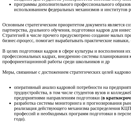
программы дополнительного профессионального образова
использованием федеральных механизмов и институтов раз
Основным стратегическим приоритетом документа является со
партнерства, дуального обучения, подготовки кадров для инвес
Стратегией в числе прочего предусмотрено создание малых пр
бизнес-процесс, помогает вырабатывать практические навыки, 
В целях подготовки кадров в сфере культуры и восполнения и
профессиональных кадрах, внедрению системы планирования к
профориентационной работы среди школьников и др
Меры, связанные с достижением стратегических целей кадровог
оперативный анализ кадровой потребности на предприят
трудоустройства, в том числе студентов вузов и колле
предприятиями направлениям подготовки (
в краткосроч
разработка системы мониторинга и прогнозирования рынк
реализация действующего механизма распределения КЦП и
профессий и необходимых программ подготовки в перспек
года).