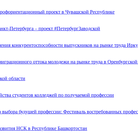
профориентационный проект в Чувашской Республике
нкт-Петербурга – проект #ПетербургЗаводской
ения конкурентоспособности выпускников на рынке труда Ирку
грационного оттока молодежи на рынке труда в Оренбургской
ской области
йства студентов колледжей по получаемой профессии
о выбора будущей профессии: Фестиваль востребованных проф
азвития НСК в Республике Башкортостан