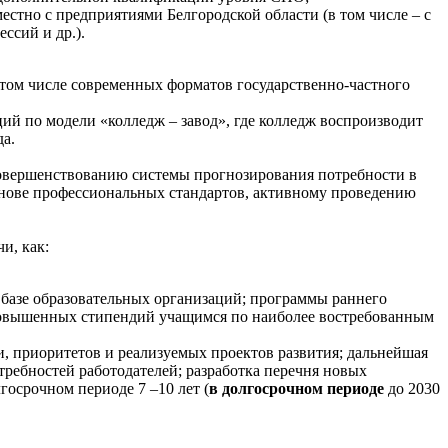
тно с предприятиями Белгородской области (в том числе – с
ссий и др.).
 том числе современных форматов государственно-частного
ий по модели «колледж – завод», где колледж воспроизводит
да.
 совершенствованию системы прогнозирования потребности в
нове профессиональных стандартов, активному проведению
и, как:
базе образовательных организаций; программы раннего
ы повышенных стипендий учащимся по наиболее востребованным
и, приоритетов и реализуемых проектов развития; дальнейшая
требностей работодателей; разработка перечня новых
осрочном периоде 7 –10 лет (
в долгосрочном периоде
до 2030