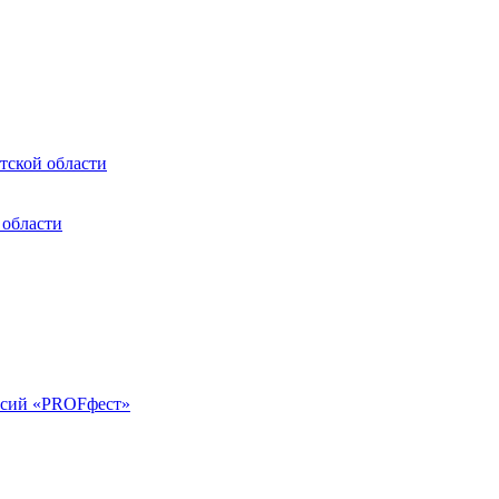
тской области
 области
ессий «PROFфест»