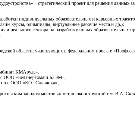
удоустройства» – стратегический проект для решения данных за
азработки индивидуальных образовательных и карьерных траекто
лайн-курсы, олимпиады, виртуальные рабочие места и др.);
ния и реального сектора на разработку новых образовательных 
.
одской области, участвующих в федеральном проекте «Професси
омбинат КМАруда»,
о с ООО «Белэнергомаш-БЗЭМ»,
стно с ООО «КО «Славянка»,
рисовским заводом мостовых металлоконструкций им. В.А. Скл