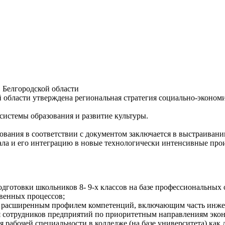
 Белгородской области
 области утверждена региональная стратегия социально-экономич
системы образования и развитие культуры.
ования в соответствии с документом заключается в выстраиван
иала и его интеграцию в новые технологически интенсивные про
готовки школьников 8- 9-х классов на базе профессиональных 
венных процессов;
с расширенным профилем компетенций, включающим часть инж
 сотрудников предприятий по приоритетным направлениям экон
я рабочей специальности в колледже (на базе университета) к