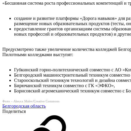
«Бесшовная система роста профессиональных компетенций и тр
создание и развитие платформы «Дорога навыков» для р
размещение новых образовательных продуктов (тесты, он
предоставление грантов организациям системы образова
новых профессий и образовательных продуктов) и другие
Предусмотрено также увеличение количества колледжей Белгор
Пилотными колледжами выступят:
Губкинский горно-политехнический совместно с АО «К
Белгородский машиностроительный техникум совместн
Старооскольский техникум технологий и дизайна совме
Бирючанский техникум совместно с ГК «ЭФКО»,
Борисовский агромеханический техникум совместно с Бо
Фото – Alexxx Malev/Creative Commons
Белгородская область
Поделиться