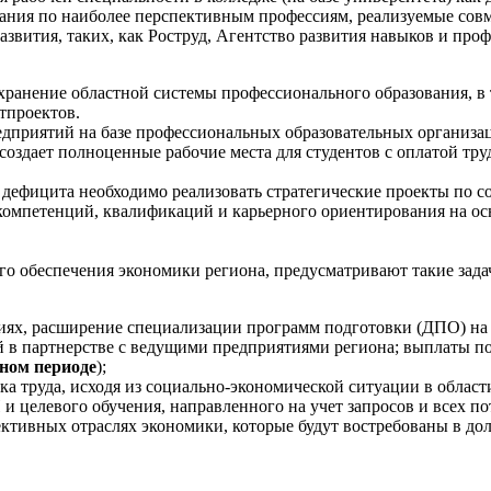
ния по наиболее перспективным профессиям, реализуемые совмес
вития, таких, как Роструд, Агентство развития навыков и профе
хранение областной системы профессионального образования, в
тпроектов.
едприятий на базе профессиональных образовательных организац
создает полноценные рабочие места для студентов с оплатой тру
х дефицита необходимо реализовать стратегические проекты по
омпетенций, квалификаций и карьерного ориентирования на ос
о обеспечения экономики региона, предусматривают такие задач
иях, расширение специализации программ подготовки (ДПО) на 
джей в партнерстве с ведущими предприятиями региона; выплат
ном периоде
);
а труда, исходя из социально-экономической ситуации в област
 целевого обучения, направленного на учет запросов и всех по
тивных отраслях экономики, которые будут востребованы в долг