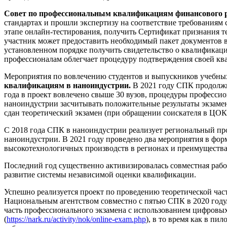
Совет по профессиональным квалификациям финансового
стандартах и прошли экспертизу на соответствие требованиям
этапе онлайн-тестирования, получить Сертификат признания т
участник может предоставить необходимый пакет документов в
установленном порядке получить свидетельство о квалификаци
профессионалам облегчает процедуру подтверждения своей кв
Мероприятия по вовлечению студентов и выпускников учебных
квалификациям в наноиндустрии.
В 2021 году СПК продолжил
года в проект вовлечено свыше 30 вузов, процедуры професси
наноиндустрии засчитывать положительные результаты экзамен
сдан теоретический экзамен (при обращении соискателя в ЦОК 
С 2018 года СПК в наноиндустрии реализует региональный п
наноиндустрии. В 2021 году проведено два мероприятия в фор
высокотехнологичных производств в регионах и преимущества
Последний год существенно активизировалась совместная раб
развитие системы независимой оценки квалификации.
Успешно реализуется проект по проведению теоретической ча
Национальным агентством совместно с пятью СПК в 2020 году.
часть профессионального экзамена с использованием цифровы
(
https://nark.ru/activity/nok/online-exam.php
), в то время как в п