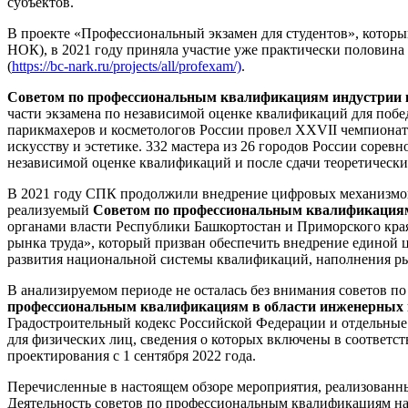
субъектов.
В проекте «Профессиональный экзамен для студентов», котор
НОК), в 2021 году приняла участие уже практически половина
(
https://bc-nark.ru/projects/all/profexam/)
.
Советом по профессиональным квалификациям индустрии 
части экзамена по независимой оценке квалификаций для побед
парикмахеров и косметологов России провел XXVII чемпионат 
искусству и эстетике. 332 мастера из 26 городов России соре
независимой оценке квалификаций и после сдачи теоретически
В 2021 году СПК продолжили внедрение цифровых механизмов,
реализуемый
Советом по профессиональным квалификациям 
органами власти Республики Башкортостан и Приморского края
рынка труда», который призван обеспечить внедрение единой ц
развития национальной системы квалификаций, наполнения ры
В анализируемом периоде не осталась без внимания советов п
профессиональным квалификациям в области инженерных и
Градостроительный кодекс Российской Федерации и отдельные
для физических лиц, сведения о которых включены в соответ
проектирования с 1 сентября 2022 года.
Перечисленные в настоящем обзоре мероприятия, реализованн
Деятельность советов по профессиональным квалификациям на 