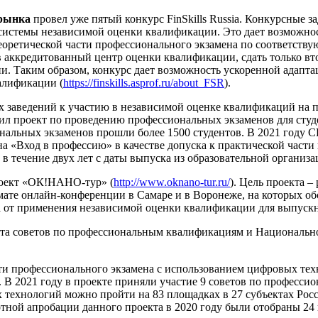
 рынка
провел уже пятый конкурс FinSkills Russia. Конкурсные
 системы независимой оценки квалификации. Это дает возможно
еоретической части профессионального экзамена по соответств
 аккредитованный центр оценки квалификации, сдать только вто
и. Таким образом, конкурс дает возможность ускоренной адапт
алификации (
https://finskills.asprof.ru/about_FSR
).
 заведений к участию в независимой оценке квалификаций на п
 проект по проведению профессиональных экзаменов для студен
ональных экзаменов прошли более 1500 студентов. В 2021 году
а «Вход в профессию» в качестве допуска к практической части
в течение двух лет с даты выпуска из образовательной организа
роект «ОК!НАНО-тур» (
http://www.oknano-tur.ru/
). Цель проекта 
мате онлайн-конференции в Самаре и в Воронеже, на которых о
 от применения независимой оценки квалификации для выпускни
ота советов по профессиональным квалификациям и Национально
сти профессионального экзамена с использованием цифровых те
 В 2021 году в проекте приняли участие 9 советов по професс
х технологий можно пройти на 83 площадках в 27 субъектах Ро
илотной апробации данного проекта в 2020 году были отобраны 2