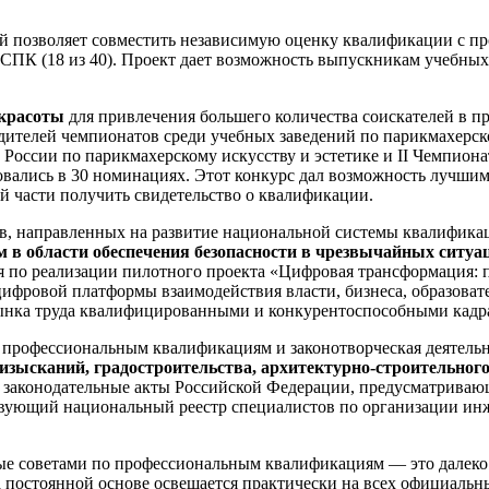
ый позволяет совместить независимую оценку квалификации с 
 СПК (18 из 40). Проект дает возможность выпускникам учебны
красоты
для привлечения большего количества соискателей в п
ителей чемпионатов среди учебных заведений по парикмахерском
России по парикмахерскому искусству и эстетике и II Чемпион
вновались в 30 номинациях. Этот конкурс дал возможность лучши
й части получить свидетельство о квалификации.
 направленных на развитие национальной системы квалификаци
в области обеспечения безопасности в чрезвычайных ситуа
 по реализации пилотного проекта «Цифровая трансформация: па
ифровой платформы взаимодействия власти, бизнеса, образовате
нка труда квалифицированными и конкурентоспособными кадрам
о профессиональным квалификациям и законотворческая деятель
зысканий, градостроительства, архитектурно-строительног
 законодательные акты Российской Федерации, предусматриваю
ствующий национальный реестр специалистов по организации ин
ые советами по профессиональным квалификациям — это далеко 
постоянной основе освещается практически на всех официальны