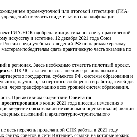
прохождением промежуточной или итоговой аттестации (ГИА-
х учреждений получить свидетельство о квалификации
роект ГИА-НОК одобрена инициатива по зачету практической
у искусству и эстетике. 12 декабря 2021 года Союз
ат России среди учебных заведений РФ по парикмахерскому
м мастерам-победителям сдать практическую часть экзамена по
й в регионах. Здесь необходимо отметить пилотный проект,
циях
. СПК ЧС заключены соглашения с региональными
ртнерство государства, субъектов РФ, системы образования и
льного, научного, экспертного сообщества и работодателей для
и, через трансформацию всех уровней систем образования.
ность. При активном содействии
Совета по
о проектирования
в конце 2021 года внесены изменения в
щие введение обязательной независимой оценки квалификации
женерных изысканий и архитектурно-строительного
не весь перечень проделанной СПК работы в 2021 году.
х сайтах советов в сети Интернет, ссылки на которые можно