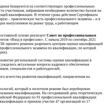
 задания базируются на соответствующих профессиональных
сть участникам, набравшим необходимое количество баллов на
ующей квалификации. В течение срока действия Сертификата
рую – практическую часть профессионального экзамена – и в
ации выпускников на рынке труда, а работающим
остоянной основе реализует
Совет по профессиональным
тов «Вход в профессию». С начала 2019 по сентябрь 2021
 СПК принято решение разрешить центрам оценки квалификаций
 профессионального экзамена по квалификации, по которой
ции).
– развитие региональной системы оценки квалификации в
бсуждались актуальные вопросы кадрового обеспечения
ков, специалистов и работодателей.
го агентства развития квалификаций, направленная на
хнологий, который в пилотном режиме был апробирован
иональным квалификациям. На сегодняшний день теоретическую
ссийской Федерации по 91 профессиональной квалификации
4 квалификации и приняли участие 47 организаций из 17