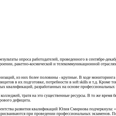
зультаты опроса работодателей, проведенного в сентябре-декаб
оении, ракетно-космической и телекоммуникационной отраслях
низаций, из них более половины - крупные. В ходе мониторинг
цитов в их подготовке, потребности в soft skills и т.д. Кроме
ых квалификаций, разработанных на основе профессиональных 
колледжей, тратя на это существенные ресурсы. В то же время 
рового дефицита.
гентства развития квалификаций Юлия Смирнова подчеркнула: «
присваиваются при проведении профессиональных экзаменов. П