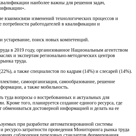
 квалификации наиболее важны для решения задач,
алификации».
е взаимосвязи изменений технологических процессов и
ие потребности работодателей в квалификации и
ли устаревание, поиск новых компетенций.
руда в 2019 году, организованное Национальным агентством
аслях и экспертам регионально-методических центров
рынка труда.
2%), а также специалистов по кадрам (14%) и слесарей (14%).
ллективе, самоорганизация, самообразование, решение
нформации, а также мобильность.
ь туда вопросы о востребованных и актуальных для
. Кроме того, планируется создание единого ресурса, где
ит обмениваться достоверной информацией и делать на ее
ьзуемых при разработке автоматизированной системы
 и ресурсо-затратности проведения Мониторинга рынка труда
ловиях соблюдения передовых стандартов формирования