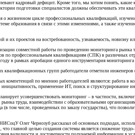
олевают кадровый дефицит. Кроме того, мы хотим понять, какие
аектории подготовки специалистов должны обеспечивать эти кв
я о жизненном цикле профессиональных квалификаций, изучени
стеме образования в связи с этими изменениями, а также изучен
й и их проектов на востребованность, узнаваемость, новизну и
низации совместной работы по проведению мониторинга рынка т
тов по профессиональным квалификациям (СПК) в различных отр
8 году в рамках апробации единого инструментария мониторинга 
ых квалификационных групп работодатели отметили инженеров (2
х компетенций по мнению работодателей являются: работа в ко
, инициативность, применение ИТ, поиск и структурирование и
ланирует усовершенствовать мониторинг – в частности, включит
 рынка труда, взаимодействии с образовательными организациями
 (в том числе, проведенных по заказу государства), что позвол
НИСоцУ Олег Чернозуб рассказал об основных подходах, испол
что главной целью создания системы является снижение трудо-
овня валидности и достоверности получаемой информации в ус