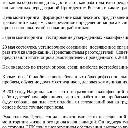
то, каким образом люди их достигают, как работодатели преод
поставленных перед страной Президентом России, и какие тр
Цель мониторинга - формирование комплексного представлени
требований к кадрам, своевременное определение запроса к си
профессиональном образовании работников.
Задача мониторинга - тестирование утвержденных квалификаци
28 мая состоялось установочное совещание, посвященное орга
развития квалификаций. Представителям работодателей, Сове
представили итоги опроса работодателей, проведенного в 201
Как оказалось по итогам опроса, среди наиболее востребованн
Кроме того, 10 наиболее востребованных общепрофессиональны
проблем, обучение других сотрудников, деловая коммуникация
В 2019 году Национальное агентство развития квалификаций п
работодателей квалификациях, зарплате работников, проблемах
будут собраны данные всех подобных исследований рынка труда
основе более точные прогнозы.
Руководитель Центра социально-экономических исследований 
мониторинга жизненного цикла квалификаций. Он подчеркнул, 
со стороны СПК при одновременном обеспечении высокого ур