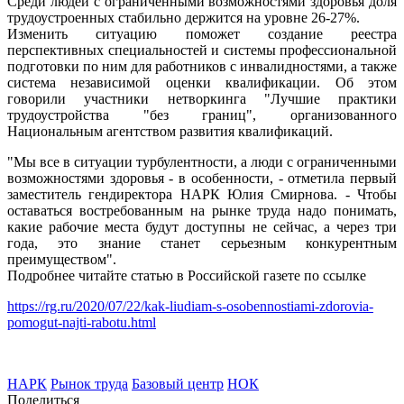
Среди людей с ограниченными возможностями здоровья доля
трудоустроенных стабильно держится на уровне 26-27%.
Изменить ситуацию поможет создание реестра
перспективных специальностей и системы профессиональной
подготовки по ним для работников с инвалидностями, а также
система независимой оценки квалификации. Об этом
говорили участники нетворкинга "Лучшие практики
трудоустройства "без границ", организованного
Национальным агентством развития квалификаций.
"Мы все в ситуации турбулентности, а люди с ограниченными
возможностями здоровья - в особенности, - отметила первый
заместитель гендиректора НАРК Юлия Смирнова. - Чтобы
оставаться востребованным на рынке труда надо понимать,
какие рабочие места будут доступны не сейчас, а через три
года, это знание станет серьезным конкурентным
преимуществом".
Подробнее читайте статью в Российской газете по ссылке
https://rg.ru/2020/07/22/kak-liudiam-s-osobennostiami-zdorovia-
pomogut-najti-rabotu.html
НАРК
Рынок труда
Базовый центр
НОК
Поделиться