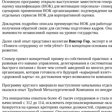
Основную программу открыло выступление заместителя генер
оценку квалификации (НОК) для мотивации персонала» спикер
сценариях применения НОК организациями: подтверждение ква
отдельных сервисов НОК для корпоративной оценки.
Докладчик подробно описала преимущества НОК для работодате
получения обратной связи для системы подготовки кадров. Она
значимости независимой оценки на уровне государства.
Далее свой опыт представил коллегам
Виктор Гор
, эксперт в
«Помоги сотруднику от тебя уйти!» Его концепция основана на
развитие.
Спикер привел конкретный пример из собственной практики: к
развивая его навыки управления, делегирования и систематиза
быстрого питания с более чем сотней заведений во многих ре
организации, которая готовила его будущий «карьерный взлет»
«дорожной карты» их достижения через возможности компани
Программу круглого завершило выступление начальника отде
оказался опыт Трубной Металлургической Компании по внедр
Эта инициатива охватила более 45 тысяч сотрудников и стала
начислений с 312 до 114, исключить персонализированные окл
базируется на единых критериях оценки должностей, справедл
дискриминационный элемент. Организаторы изменений руковод