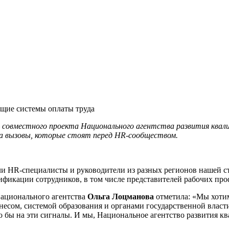
щие системы оплаты труда
 – совместного проекта Национального агентства развития ква
на вызовы, которые стоят перед
HR
-сообществом.
 HR-специалисты и руководители из разных регионов нашей стр
фикации сотрудников, в том числе представителей рабочих про
Национального агентства
Ольга Лоцманова
отметила: «Мы хоти
есом, системой образования и органами государственной власти
ло бы на эти сигналы. И мы, Национальное агентство развития к