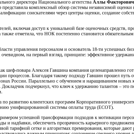
ального директора Национального агентства
Аллы Факторович
 представила комплексный обзор системы независимой оценки в
лификации соискателями через центры оценки, создание собств
лей, включая доступ к уникальной базе оценочных средств, про
 также отметила, что НОК постепенно становится обязательным 
 области управления персоналом и основатель 18-ти успешных би
 очевидном, на первый взгляд, принципе: эффективное удержание
ак шеф-повара Алексея Гавшина компания целенаправленно гото
ции процессов. Благодаря такому подходу Гавшин прошел путь о
гионах России. Параллельно с обучением и наращиванием новых
. Докладчик подчеркнул, что ключ к удержанию талантов – это 
и.
ла по развитию клиентских программ Корпоративного универси
ению унифицированной системы оплаты труда (ЕСОТ).
 примером успешной трансформации подходов к мотивации персо
ады и надбавки, обеспечить прозрачность карьерного продвижен
ивой тарифной сетке и алгоритмах премирования, которые дают
ствовались важным принципом: сохранение среднего уровня до