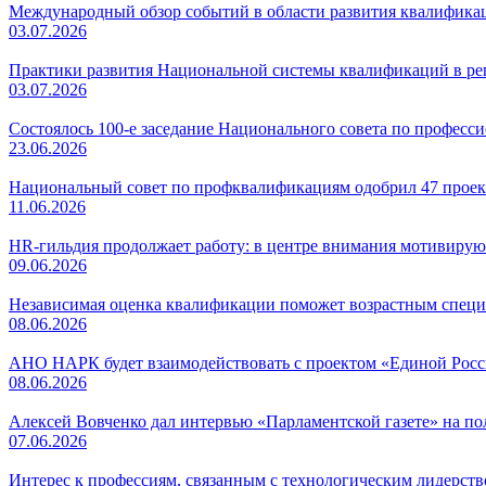
Международный обзор событий в области развития квалификаци
03.07.2026
Практики развития Национальной системы квалификаций в регио
03.07.2026
Состоялось 100-е заседание Национального совета по профес
23.06.2026
Национальный совет по профквалификациям одобрил 47 проек
11.06.2026
HR-гильдия продолжает работу: в центре внимания мотивирую
09.06.2026
Независимая оценка квалификации поможет возрастным специ
08.06.2026
АНО НАРК будет взаимодействовать с проектом «Единой Рос
08.06.2026
Алексей Вовченко дал интервью «Парламентской газете» на 
07.06.2026
Интерес к профессиям, связанным с технологическим лидерст