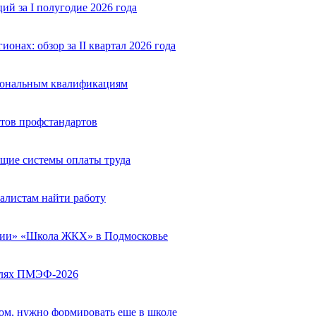
й за I полугодие 2026 года
нах: обзор за II квартал 2026 года
сиональным квалификациям
тов профстандартов
щие системы оплаты труда
алистам найти работу
сии» «Школа ЖКХ» в Подмосковье
полях ПМЭФ-2026
вом, нужно формировать еще в школе