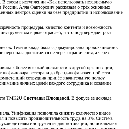
. В своем выступлении «Как использовать независимую
 России. Алла Факторович рассказала о трёх основных
енных центров оценки на базе предприятий и использование
зрачность процедуры, качество контента и возможность
инструментом в ряде отраслей, и это подтверждает рост
знесов. Тема доклада была сформулирована провокационно:
 персонала достигается не через ограничения, а через
вила к более высокой должности в другой организации,
т шефа-повара ресторана до бренд-шефа известной сети
 компетенций сотрудник принёс значительную пользу
понимание личных целей каждого сотрудника и создание
тета ТМК2U
Светланы Плющевой
. В фокусе ее доклада
нала. Унификация позволила снизить количество видов
ия и повысить производительность труда на 3%. Система
 руководителям инструменты для мотивации, но исключают
хода сотрудников предприятия, сложившегося на момент