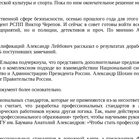
ской культуры и спорта. Пока по ним окончательное решение не
ственной сфере безопасности, осенью прошлого года для этог
дент РСПП Виктор Черепов. И сейчас в совет готовы войти вс
едприятий, но и полиции, детективов и проч. По мнению 
алификаций Александр Лейбович рассказал о результатах дор
% поступивших замечаний.
Ельцова подчеркнула, что представить дополнительные предло
я о комплексном подходе во взаимодействии Национальной си
ство и Администрацию Президента России. Александр Шохин под
е Правительства России.
кумент более основательно.
ональных стандартов, которые не применяются из-за несоответс
 считает, что разработка профессиональных стандартов в
орческих работников нужна другая логика. Так, ныне действу
профессионального образования» требует, чтобы научными руков
У им. Баумана Анатолий Александров: «Чтобы стать профессором
ссиональных стандартов в дорожной карте, а председател