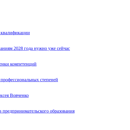
е квалификации
аниям 2028 года нужно уже сейчас
ценки компетенций
ю профессиональных степеней
ексея Вовченко
 предпринимательского образования