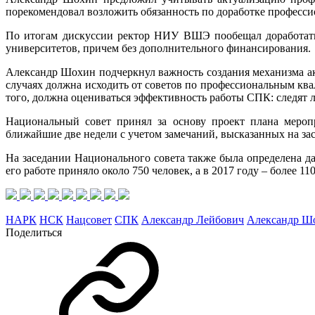
порекомендовал возложить обязанность по доработке професси
По итогам дискуссии ректор НИУ ВШЭ пообещал доработать 
университетов, причем без дополнительного финансирования.
Александр Шохин подчеркнул важность создания механизма ак
случаях должна исходить от советов по профессиональным кв
того, должна оцениваться эффективность работы СПК: следят л
Национальный совет принял за основу проект плана мероп
ближайшие две недели с учетом замечаний, высказанных на зас
На заседании Национального совета также была определена да
его работе приняло около 750 человек, а в 2017 году – более 11
НАРК
НСК
Нацсовет
СПК
Александр Лейбович
Александр Ш
Поделиться