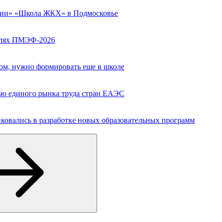
сии» «Школа ЖКХ» в Подмосковье
полях ПМЭФ-2026
вом, нужно формировать еще в школе
ю единого рынка труда стран ЕАЭС
ковались в разработке новых образовательных программ