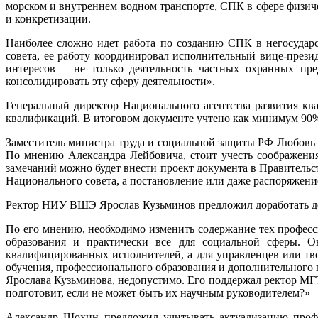
морском и внутреннем водном транспорте, СПК в сфере физиче
и конкретизации.
Наиболее сложно идет работа по созданию СПК в негосудар
совета, ее работу координировал исполнительный вице-прези
интересов – не только деятельность частных охранных пр
консолидировать эту сферу деятельности».
Генеральный директор Национального агентства развития кв
квалификаций. В итоговом документе учтено как минимум 90
Заместитель министра труда и социальной защиты РФ Любовь 
По мнению Александра Лейбовича, стоит учесть соображени
замечаний можно будет внести проект документа в Правитель
Национального совета, а постановление или даже распоряжени
Ректор НИУ ВШЭ Ярослав Кузьминов предложил доработать до
По его мнению, необходимо изменить содержание тех професси
образования и практически все для социальной сферы. Он
квалифицированных исполнителей, а для управленцев или тв
обучения, профессионального образования и дополнительного 
Ярослава Кузьминова, недопустимо. Его поддержал ректор МГТ
подготовит, если не может быть их научным руководителем?»
Александр Шохин предложил учитывать актуализацию профе