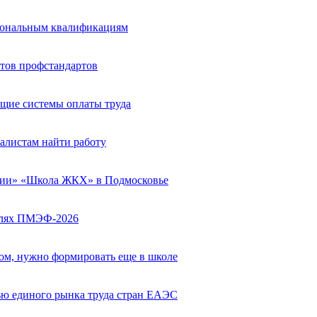
сиональным квалификациям
тов профстандартов
щие системы оплаты труда
алистам найти работу
сии» «Школа ЖКХ» в Подмосковье
полях ПМЭФ-2026
вом, нужно формировать еще в школе
ю единого рынка труда стран ЕАЭС