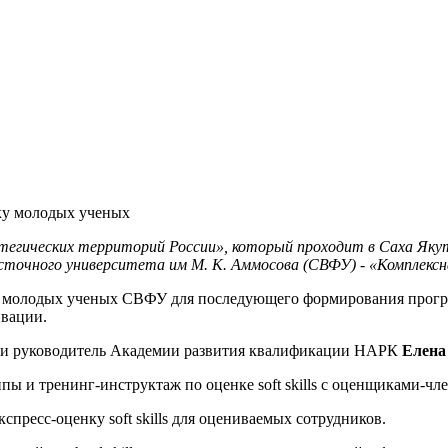
ку молодых ученых
егических территорий России», который проходит в Саха Якут
сточного университета им М. К. Аммосова (СВФУ) - «Комплексн
ки молодых ученых СВФУ для последующего формирования прогр
тивации.
и руководитель Академии развития квалификации НАРК
Елена
пы и тренинг-инструктаж по оценке soft skills с оценщиками-ч
спресс-оценку soft skills для оцениваемых сотрудников.