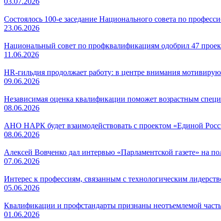
03.07.2026
Состоялось 100-е заседание Национального совета по профес
23.06.2026
Национальный совет по профквалификациям одобрил 47 проек
11.06.2026
HR-гильдия продолжает работу: в центре внимания мотивирую
09.06.2026
Независимая оценка квалификации поможет возрастным специ
08.06.2026
АНО НАРК будет взаимодействовать с проектом «Единой Рос
08.06.2026
Алексей Вовченко дал интервью «Парламентской газете» на 
07.06.2026
Интерес к профессиям, связанным с технологическим лидерст
05.06.2026
Квалификации и профстандарты признаны неотъемлемой часть
01.06.2026