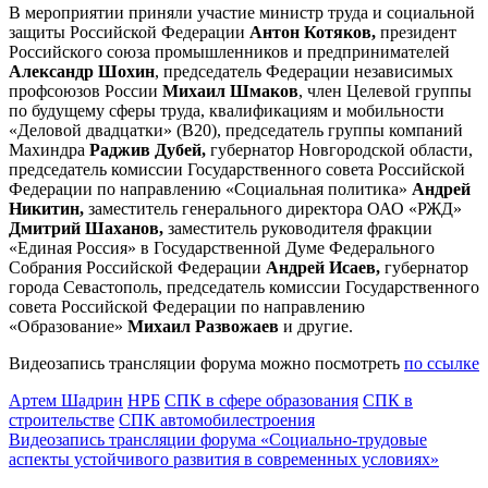
В мероприятии приняли участие министр труда и социальной
защиты Российской Федерации
Антон Котяков,
президент
Российского союза промышленников и предпринимателей
Александр Шохин
, председатель Федерации независимых
профсоюзов России
Михаил Шмаков
, член Целевой группы
по будущему сферы труда, квалификациям и мобильности
«Деловой двадцатки» (В20), председатель группы компаний
Махиндра
Раджив Дубей,
губернатор Новгородской области,
председатель комиссии Государственного совета Российской
Федерации по направлению «Социальная политика»
Андрей
Никитин,
заместитель генерального директора ОАО «РЖД»
Дмитрий Шаханов,
заместитель руководителя фракции
«Единая Россия» в Государственной Думе Федерального
Собрания Российской Федерации
Андрей Исаев,
губернатор
города Севастополь,
председатель комиссии Государственного
совета Российской Федерации по направлению
«Образование»
Михаил Развожаев
и другие.
Видеозапись трансляции форума можно посмотреть
по ссылке
Артем Шадрин
НРБ
СПК в сфере образования
СПК в
строительстве
СПК автомобилестроения
Видеозапись трансляции форума «Социально-трудовые
аспекты устойчивого развития в современных условиях»