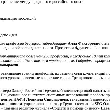
: сравнение международного и российского опыта
бридизация профессий
ндекс.Дзен
мм профессий будущего: гибридизация»
Алла Факторович
отме
 видов и областей деятельности. Профессии будущего в большин
еформатировала более чем 250 профессий, в следующие 10 лет к
аются на 20-40% выше, чем традиционные. Гибридные професси
акторович
.
азмывание границ профессий: их заменят сеты компетенций по
кого уровня, освоенные в короткие сроки. Тренд нового времен
еро-Запад» Российско-Германской внешнеторговой палаты, зам
т Национального института системных исследований проблем п
о центра НАФИ
Людмила Спиридонова
, генеральный директор
мликашвили
, управляющий партнер Группы компаний SPG
Оль
 – главный редактор журнала «Соцсети в помощь бизнесу»
Паве