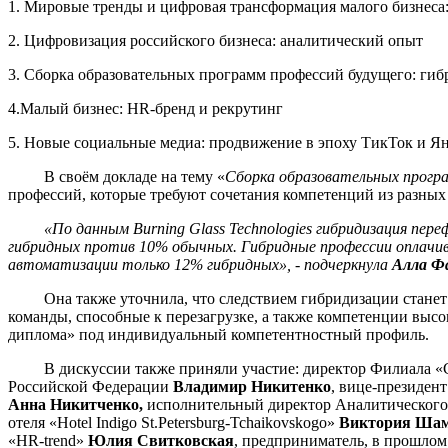
1. Мировые тренды и цифровая трансформация малого бизнеса
2. Цифровизация российского бизнеса: аналитический опыт
3. Сборка образовательных программ профессий будущего: ги
4.Малый бизнес: HR-бренд и рекрутинг
5. Новые социальные медиа: продвижение в эпоху ТикТок и Я
В своём докладе на тему «
Сборка образовательных програ
профессий, которые требуют сочетания компетенций из разных
«По данным Burning Glass Technologies гибридизация пер
гибридных против 10% обычных. Гибридные профессии оплачив
автоматизации только 12% гибридных»,
- подчеркнула
Алла Ф
Она также уточнила, что следствием гибридизации станет р
команды, способные к перезагрузке, а также компетенции высо
диплома» под индивидуальный компетентностный профиль.
В дискуссии также приняли участие: директор Филиала «Сев
Российской Федерации
Владимир Никитенко
, вице-президен
Анна Никитченко,
исполнительный директор Аналитическог
отеля «Hotel Indigo St.Petersburg-Tchaikovskogo»
Виктория Ша
«HR-trend»
Юлия Свитковская
, предприниматель, в прошлом