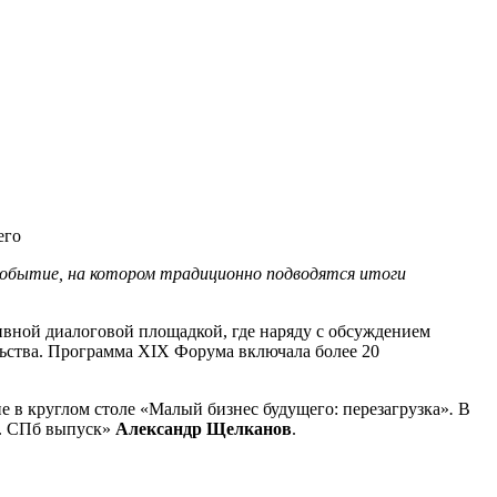
его
событие, на котором традиционно подводятся итоги
ивной диалоговой площадкой, где наряду с обсуждением
ьства. Программа XIX Форума включала более 20
е в
круглом столе
«Малый бизнес будущего: перезагрузка»
.
В
и. СПб выпуск»
Александр Щелканов
.