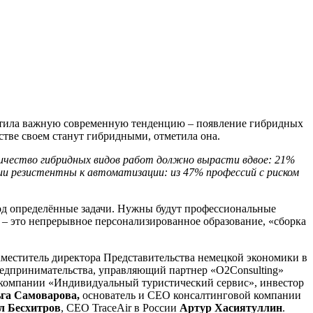
тила важную современную тенденцию – появление гибридных
стве своем станут гибридными, отметила она.
оличество гибридных видов работ должно вырасти вдвое: 21%
и резистентны к автоматизации: из 47% профессий с риском
д определённые задачи. Нужны будут профессиональные
и – это непрерывное персонализированное образование, «сборка
еститель директора Представительства немецкой экономики в
редпринимательства, управляющий партнер «O2Consulting»
 компании «Индивидуальный туристический сервис», инвестор
га Самоварова,
основатель и СЕО консалтинговой компании
л Бесхитров
, CEO TraceAir в России
Артур Хасиятуллин
.