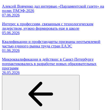
Алексей Вовченко дал интервью «Парламентской газете» на
полях ПМЭФ-2026
07.06.2026
Интерес к профессиям, связанным с технологическим
лидерством, нужно формировать еще в школе
05.06.2026
Квалификации и профстандарты признаны неотъемлемой
частью единого рынка труда стран ЕАЭС
01.06.2026
Микроквалификации в действии: в Санкт-Петербурге
попрактиковались в разработке новых образовательных
программ
26.05.2026