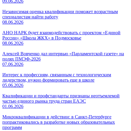
09.06.2026
Независимая оценка квалификации поможет возрастным
специалистам найти работу
08.06.2026
АНО НАРК будет взаимодействовать с проектом «Единой
России» «Школа ЖКХ» в Подмосковье
08.06.2026
Алексей Вовченко дал интервью «Парламентской газете» на
полях ПМЭФ-2026
07.06.2026
Интерес к профессиям, связанным с технологическим
лидерством, нужно формировать еще в школе
05.06.2026
Квалификации и профстандарты признаны неотъемлемой
частью единого рынка труда стран ЕАЭС
01.06.2026
Микроквалификации в действии: в Санкт-Петербурге
попрактиковались в разработке новых образовательных
программ