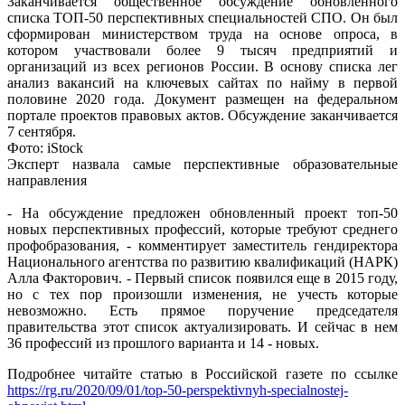
Заканчивается общественное обсуждение обновленного
списка ТОП-50 перспективных специальностей СПО. Он был
сформирован министерством труда на основе опроса, в
котором участвовали более 9 тысяч предприятий и
организаций из всех регионов России. В основу списка лег
анализ вакансий на ключевых сайтах по найму в первой
половине 2020 года. Документ размещен на федеральном
портале проектов правовых актов. Обсуждение заканчивается
7 сентября.
Фото: iStock
Эксперт назвала самые перспективные образовательные
направления
- На обсуждение предложен обновленный проект топ-50
новых перспективных профессий, которые требуют среднего
профобразования, - комментирует заместитель гендиректора
Национального агентства по развитию квалификаций (НАРК)
Алла Факторович. - Первый список появился еще в 2015 году,
но с тех пор произошли изменения, не учесть которые
невозможно. Есть прямое поручение председателя
правительства этот список актуализировать. И сейчас в нем
36 профессий из прошлого варианта и 14 - новых.
Подробнее читайте статью в Российской газете по ссылке
https://rg.ru/2020/09/01/top-50-perspektivnyh-specialnostej-