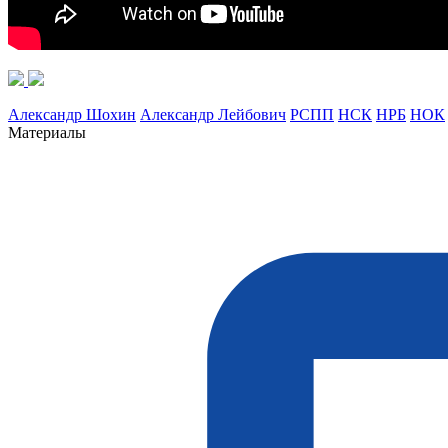
Александр Шохин
Александр Лейбович
РСПП
НСК
НРБ
НОК
Материалы