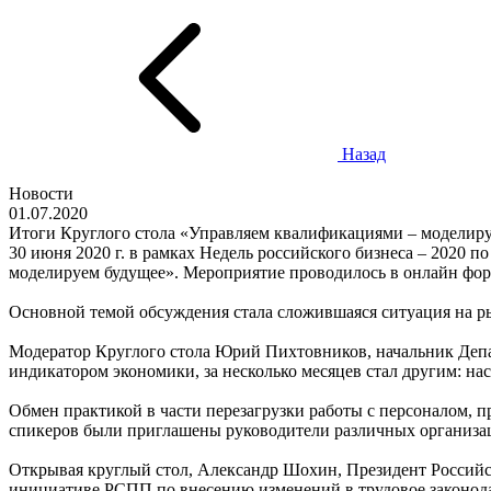
Назад
Новости
01.07.2020
Итоги Круглого стола «Управляем квалификациями – моделир
30 июня 2020 г. в рамках Недель российского бизнеса – 2020
моделируем будущее». Мероприятие проводилось в онлайн форм
Основной темой обсуждения стала сложившаяся ситуация на ры
Модератор Круглого стола Юрий Пихтовников, начальник Депа
индикатором экономики, за несколько месяцев стал другим: на
Обмен практикой в части перезагрузки работы с персоналом, 
спикеров были приглашены руководители различных организац
Открывая круглый стол, Александр Шохин, Президент Российск
инициативе РСПП по внесению изменений в трудовое законода