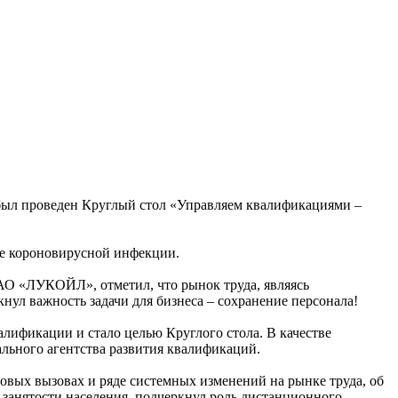
й был проведен Круглый стол «Управляем квалификациями –
не короновирусной инфекции.
АО «ЛУКОЙЛ», отметил, что рынок труда, являясь
нул важность задачи для бизнеса – сохранение персонала!
лификации и стало целью Круглого стола. В качестве
льного агентства развития квалификаций.
вых вызовах и ряде системных изменений на рынке труда, об
занятости населения, подчеркнул роль дистанционного