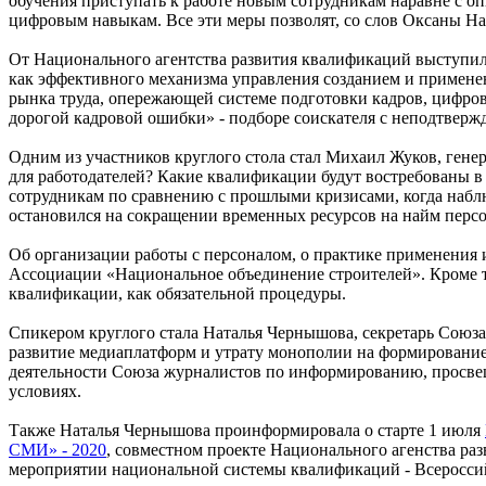
обучения приступать к работе новым сотрудникам наравне с оп
цифровым навыкам. Все эти меры позволят, со слов Оксаны Наз
От Национального агентства развития квалификаций выступил
как эффективного механизма управления созданием и примене
рынка труда, опережающей системе подготовки кадров, цифро
дорогой кадровой ошибки» - подборе соискателя с неподтвер
Одним из участников круглого стола стал Михаил Жуков, генер
для работодателей? Какие квалификации будут востребованы 
сотрудникам по сравнению с прошлыми кризисами, когда набл
остановился на сокращении временных ресурсов на найм персо
Об организации работы с персоналом, о практике применения
Ассоциации «Национальное объединение строителей». Кроме т
квалификации, как обязательной процедуры.
Спикером круглого стала Наталья Чернышова, секретарь Союза
развитие медиаплатформ и утрату монополии на формирование 
деятельности Союза журналистов по информированию, просвещ
условиях.
Также Наталья Чернышова проинформировала о старте 1 июля
СМИ» - 2020
, совместном проекте Национального агенства ра
мероприятии национальной системы квалификаций - Всеросси