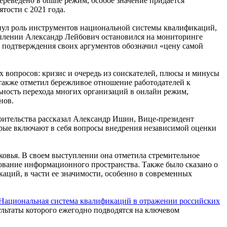
реведено в online режим, особое значение придается
тости с 2021 года.
нул роль инструментов национальной системы квалификаций,
уплении Александр Лейбович остановился на мониторинге
 подтверждения своих аргументов обозначил «цену самой
х вопросов: кризис и очередь из соискателей, плюсы и минусы
также отметил бережливое отношение работодателей к
ьность перехода многих организаций в онлайн режим,
нов.
оительства рассказал Александр Ишин, Вице-президент
рые включают в себя вопросы внедрения независимой оценки
овья. В своем выступлении она отметила стремительное
ование информационного пространства. Также было сказано о
ций, в части ее значимости, особенно в современных
«Национальная система квалификаций в отражении российских
ультаты которого ежегодно подводятся на ключевом