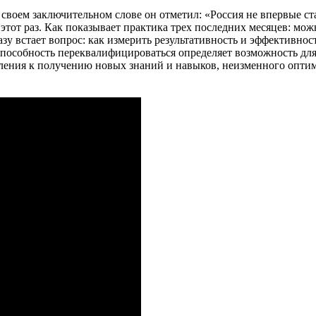
воем заключительном слове он отметил: «Россия не впервые ста
этот раз. Как показывает практика трех последних месяцев: мо
азу встает вопрос: как измерить результативность и эффективно
особность переквалифицироваться определяет возможность для ч
мления к получению новых знаний и навыков, неизменного оптим