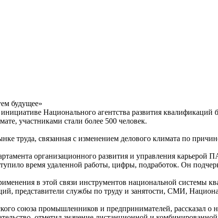
уем будущее»
 по инициативе Национального агентства развития квалификаци
ате, участниками стали более 500 человек.
нке труда, связанная с изменением делового климата по причи
ртамента организационного развития и управления карьерой П
ступило время удаленной работы, цифры, подработок. Он подчерк
применения в этой связи инструментов национальной системы ква
ий, представители службы по труду и занятости, СМИ, Национа
ого союза промышленников и предпринимателей, рассказал о но
тельство, отметил значение дистанционной и комбинированной 