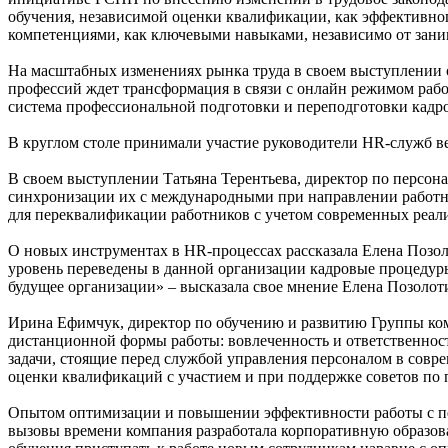
обучения, независимой оценки квалификации, как эффективног
компетенциями, как ключевыми навыками, независимо от зан
На масштабных изменениях рынка труда в своем выступлении о
профессий ждет трансформация в связи с онлайн режимом рабо
система профессиональной подготовки и переподготовки кадро
В круглом столе принимали участие руководители HR-служб 
В своем выступлении Татьяна Терентьева, директор по персон
синхронизации их с международными при направлении работни
для переквалификации работников с учетом современных реал
О новых инструментах в HR-процессах рассказала Елена Позо
уровень переведены в данной организации кадровые процедуры
будущее организации» – высказала свое мнение Елена Позолот
Ирина Ефимчук, директор по обучению и развитию Группы ком
дистанционной формы работы: вовлеченность и ответственност
задачи, стоящие перед службой управления персоналом в совр
оценки квалификаций с участием и при поддержке советов по
Опытом оптимизации и повышении эффективности работы с пер
вызовы времени компания разработала корпоративную образова