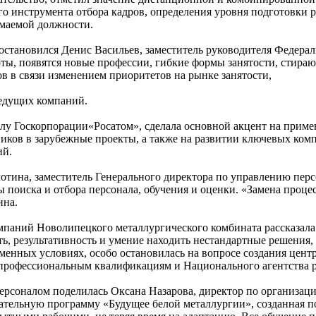
о инструмента отбора кадров, определения уровня подготовки 
имаемой должности.
становился Денис Васильев, заместитель руководителя Федераль
ты, появятся новые профессии, гибкие формы занятости, стираю
в в связи изменением приоритетов на рынке занятости,
ведущих компаний.
алу Госкорпорации«Росатом», сделала основной акцент на прим
ков в зарубежные проекты, а также на развитии ключевых комп
ий.
лотина, заместитель Генерального директора по управлению пе
 поиска и отбора персонала, обучения и оценки. «Замена проце
ина.
паний Новолипецкого металлургического комбината рассказала 
ь, результативность и умение находить нестандартные решения
еменных условиях, особо остановилась на вопросе создания це
 профессиональным квалификациям и Национального агентства 
соналом поделилась Оксана Назарова, директор по организаци
тельную программу «Будущее белой металлургии», созданная по