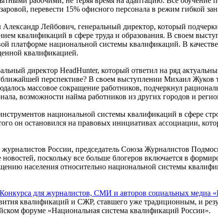
ытными рабочими, не теряя время на адаптацию. Все обучение пе
аровой, перевести 15% офисного персонала в режим гибкой заня
 Александр Лейбович, генеральный директор, который подчерк
нием квалификаций в сфере труда и образования. В своем выст
вой платформе национальной системы квалификаций. В качестве
жденной квалификацией.
альный директор HeadHunter, который ответил на ряд актуальны
в ближайшей перспективе? В своем выступлении Михаил Жуков 
юдалось массовое сокращение работников, подчеркнул рационал
нала, возможности найма работников из других городов и регио
 инструментов национальной системы квалификаций в сфере стр
ого он остановился на правовых инициативах ассоциации, кото
 журналистов России, председатель Союза Журналистов Подмоск
новостей, поскольку все больше блогеров включается в формир
ению населения относительно национальной системы квалифика
Конкурса для журналистов, СМИ и авторов социальных медиа 
звития квалификаций и СЖР, ставшего уже традиционным, и рез
йском форуме «Национальная система квалификаций России».