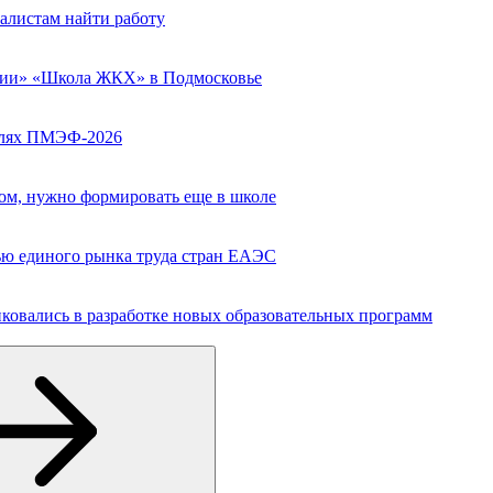
алистам найти работу
сии» «Школа ЖКХ» в Подмосковье
полях ПМЭФ-2026
вом, нужно формировать еще в школе
ю единого рынка труда стран ЕАЭС
ковались в разработке новых образовательных программ