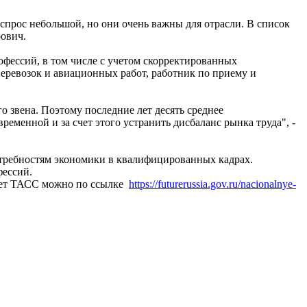
прос небольшой, но они очень важны для отрасли. В список
рович.
офессий, в том числе с учетом скорректированных
еревозок и авиационных работ, работник по приему и
 звена. Поэтому последние лет десять среднее
ременной и за счет этого устранить дисбаланс рынка труда", -
требностям экономики в квалифицированных кадрах.
фессий.
пает ТАСС можно по ссылке
https://futurerussia.gov.ru/nacionalnye-