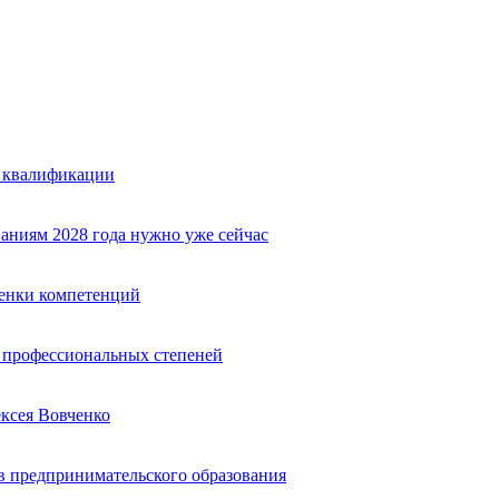
е квалификации
аниям 2028 года нужно уже сейчас
ценки компетенций
ю профессиональных степеней
ексея Вовченко
 предпринимательского образования