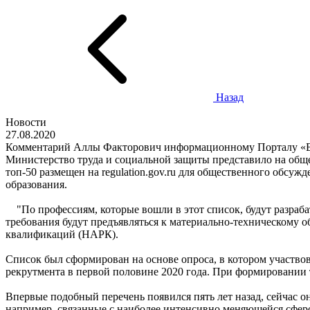
Назад
Новости
27.08.2020
Комментарий Аллы Факторович информационному Порталу «Б
Министерство труда и социальной защиты представило на обще
топ-50 размещен на regulation.gov.ru для общественного обсу
образования.
"По профессиям, которые вошли в этот список, будут разраб
требования будут предъявляться к материально-техническому о
квалификаций (НАРК).
Список был сформирован на основе опроса, в котором участвов
рекрутмента в первой половине 2020 года. При формировании 
Впервые подобный перечень появился пять лет назад, сейчас о
например, связанные с наиболее интенсивно меняющейся сферо