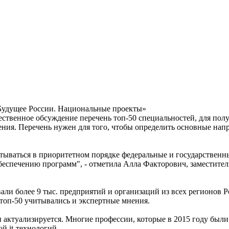
удущее России. Национальные проекты»
ственное обсуждение перечень топ-50 специальностей, для полу
ждения. Перечень нужен для того, чтобы определить основные на
атываться в приоритетном порядке федеральные и государственн
беспечению программ", - отметила Алла Факторович, заместител
али более 9 тыс. предприятий и организаций из всех регионов 
топ-50 учитывались и экспертные мнения.
н актуализируется. Многие профессии, которые в 2015 году был
й it-технологий.