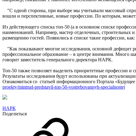
"С одной стороны, при выборе мы учитывали массовый спрос. 
вошли и перспективные, новые профессии. По которым, может б
Из действующего списка топ-50 (а в основном списке професси
наименований. Например, мастер отделочных, строительных и
размещению гостей. Появились в списке такие профессии, как:
"Как показывают многие исследования, основной дефицит рыно
профессиональное образование – в центре внимания. Много шаго
говорит заместитель генерального директора НАРК.
Топ-50 также позволяет выделить приоритетные профессии и 
Результаты исследования будут использованы при актуализац
Ознакомиться со статьей информационного Портала «Будущее
proekty/mintrud-predstavil-top-50-vostrebovannyh-specialnostej
НАРК
Поделиться