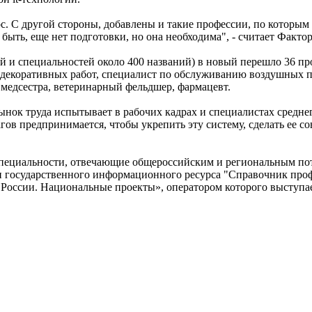
С другой стороны, добавлены и такие профессии, по которым с
ыть, еще нет подготовки, но она необходима", - считает Факто
й и специальностей около 400 названий) в новый перешло 36 пр
 декоративных работ, специалист по обслуживанию воздушных п
 медсестра, ветеринарный фельдшер, фармацевт.
к труда испытывает в рабочих кадрах и специалистах среднего
в предпринимается, чтобы укрепить эту систему, сделать ее сов
специальности, отвечающие общероссийским и региональным по
ии государственного информационного ресурса "Справочник про
 России. Национальные проекты», оператором которого высту