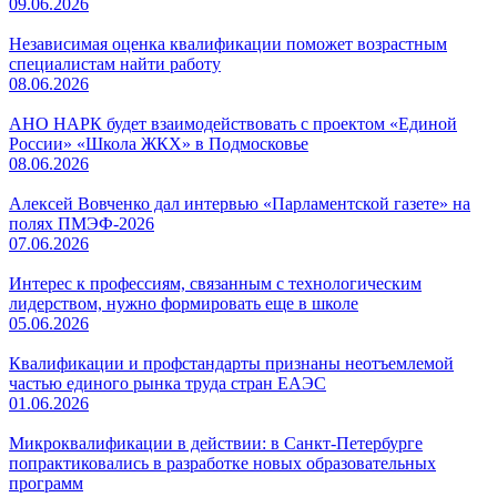
09.06.2026
Независимая оценка квалификации поможет возрастным
специалистам найти работу
08.06.2026
АНО НАРК будет взаимодействовать с проектом «Единой
России» «Школа ЖКХ» в Подмосковье
08.06.2026
Алексей Вовченко дал интервью «Парламентской газете» на
полях ПМЭФ-2026
07.06.2026
Интерес к профессиям, связанным с технологическим
лидерством, нужно формировать еще в школе
05.06.2026
Квалификации и профстандарты признаны неотъемлемой
частью единого рынка труда стран ЕАЭС
01.06.2026
Микроквалификации в действии: в Санкт-Петербурге
попрактиковались в разработке новых образовательных
программ