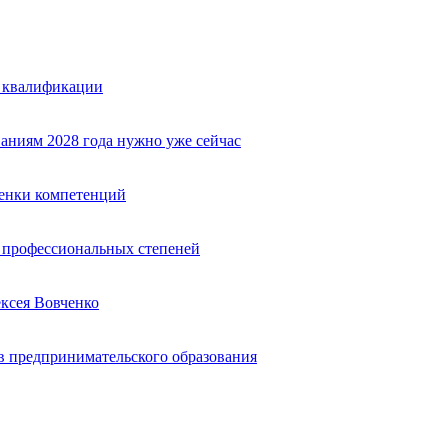
е квалификации
аниям 2028 года нужно уже сейчас
ценки компетенций
ю профессиональных степеней
ексея Вовченко
 предпринимательского образования