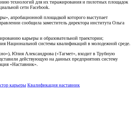
данию технологий для их тиражирования и пилотных площадок
циальной сети Facebook.
еры», апробационной площадкой которого выступает
правлении сообщила заместитель директора института Ольга
нированию карьеры и образовательной траектории;
ия Национальной системы квалификаций в молодежной среде.
о»), Юлия Александрова («Тагмет», входит в Трубную
дставили действующую на данных предприятиях систему
ация «Наставник».
ктор карьеры
Квалификация наставник