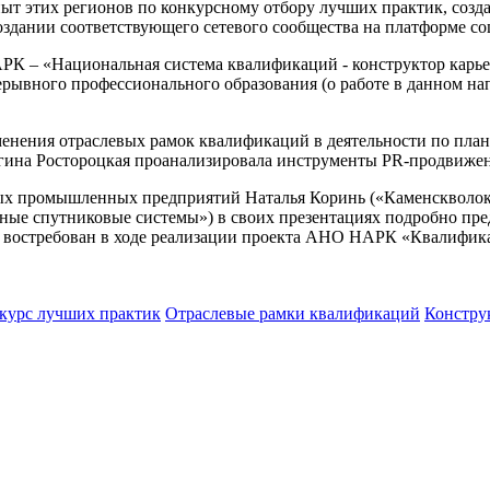
пыт этих регионов по конкурсному отбору лучших практик, соз
здании соответствующего сетевого сообщества на платформе со
РК – «Национальная система квалификаций - конструктор карь
рывного профессионального образования (о работе в данном на
менения отраслевых рамок квалификаций в деятельности по пла
ина Ростороцкая проанализировала инструменты PR-продвижен
ых промышленных предприятий Наталья Коринь («Каменскволокн
ые спутниковые системы») в своих презентациях подробно пре
о востребован в ходе реализации проекта АНО НАРК «Квалифик
курс лучших практик
Отраслевые рамки квалификаций
Констру