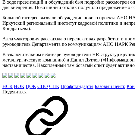
В ходе презентаций и обсуждений был подробно рассмотрен о
для внедрения. Позитивный отклик получило предложение о со
Большой интерес вызвало обсуждение нового проекта АНО НА
Иркутский региональный институт кадровой политики и непре
Кондратьева).
Алла Факторович рассказала о перспективах разработки и при
руководитель Департамента по коммуникациям АНО НАРК Рег
В заключительном вебинаре руководители HR-структур крупн
металлургическую компанию) и Данил Дятлов («Информационн
наставничества. Накопленный там богатый опыт будет активн
НСК
НОК
ЦОК
СПО
СПК
Профстандарты
Базовый центр
Кон
Поделиться