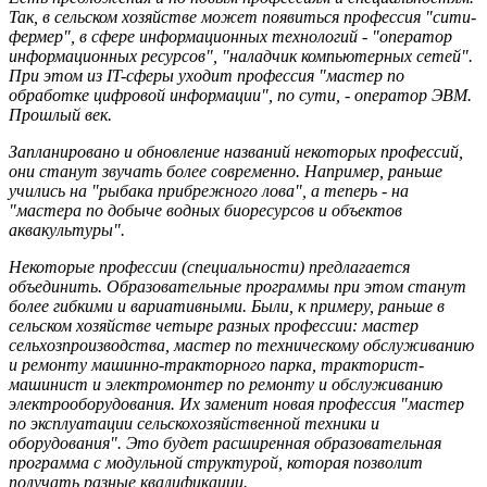
Так, в сельском хозяйстве может появиться профессия "сити-
фермер", в сфере информационных технологий - "оператор
информационных ресурсов", "наладчик компьютерных сетей".
При этом из IT-сферы уходит профессия "мастер по
обработке цифровой информации", по сути, - оператор ЭВМ.
Прошлый век.
Запланировано и обновление названий некоторых профессий,
они станут звучать более современно. Например, раньше
учились на "рыбака прибрежного лова", а теперь - на
"мастера по добыче водных биоресурсов и объектов
аквакультуры".
Некоторые профессии (специальности) предлагается
объединить. Образовательные программы при этом станут
более гибкими и вариативными. Были, к примеру, раньше в
сельском хозяйстве четыре разных профессии: мастер
сельхозпроизводства, мастер по техническому обслуживанию
и ремонту машинно-тракторного парка, тракторист-
машинист и электромонтер по ремонту и обслуживанию
электрооборудования. Их заменит новая профессия "мастер
по эксплуатации сельскохозяйственной техники и
оборудования". Это будет расширенная образовательная
программа с модульной структурой, которая позволит
получать разные квалификации.