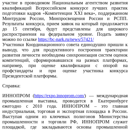
участие в проводимом Национальным агентством развития
квалификаций Всероссийском конкурсе лучших практик
подготовки кадров «Компетенции XXI века», поддержанном
Минтрудом России, Минпросвещения России и РСПП.
Результаты конкурса, прием заявок на который продолжается
до 15 сентября, будут представлены для широкого
распространения на федеральном уровне. Подать заявку
можно по ссылке
https://bc-nark.ru/news/57421/
Участники Координационного совета единодушно пришли к
выводу, что для продуктивного построения траектории
развития личности необходима синхронизация систем оценок
компетенций, сформировавшихся на разных платформах,
например, при оценке квалификации с опорой на
профстандарты и при оценке участника конкурса
Президентской платформы.
Справка:
ИННОПРОМ (
https://expo.innoprom.com/
) — международная
промышленная выставка, проводится в Екатеринбурге
ежегодно с 2010 года. ИННОПРОМ – это главная
индустриальная, торговая и экспортная площадка в России.
Выступая одним из ключевых полигонов Министерства
промышленности и торговли РФ, ИННОПРОМ служит
площадкой, где закладываются основы промышленной