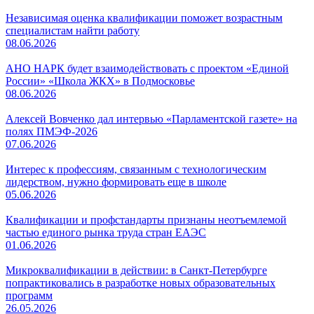
Независимая оценка квалификации поможет возрастным
специалистам найти работу
08.06.2026
АНО НАРК будет взаимодействовать с проектом «Единой
России» «Школа ЖКХ» в Подмосковье
08.06.2026
Алексей Вовченко дал интервью «Парламентской газете» на
полях ПМЭФ-2026
07.06.2026
Интерес к профессиям, связанным с технологическим
лидерством, нужно формировать еще в школе
05.06.2026
Квалификации и профстандарты признаны неотъемлемой
частью единого рынка труда стран ЕАЭС
01.06.2026
Микроквалификации в действии: в Санкт-Петербурге
попрактиковались в разработке новых образовательных
программ
26.05.2026