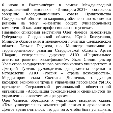
6 июля в Екатеринбурге в рамках Международной
промышленной выставки «Иннопром-2021» состоялось
заседание Координационного совета Правительства
Свердловской области по кадровому обеспечению экономики
региона на тему: «Развитие общих (универсальных)
компетенций как залог профессионального успеха».
Главными спикерами выступили Олег Чемезов, заместитель
Губернатора Свердловской области, Юрий Биктуганов,
Министр образования и молодежной политики Свердловской
области, Татьяна Гладкова, и.о. Министра экономики и
территориального развития Свердловской области, Артем
Шадрин, генеральный директор АНО «Национальное
агентство развития квалификаций», Яков Силин, ректор
Уральского государственного экономического университета и
Дмитрий Гужеля, руководитель департамента оценки и
методологии АНО «Россия – страна возможностей».
Модератором стала Светлана Долженко, заведующая
кафедрой экономики труда и управления персоналом УрГЭУ,
президент Свердловской региональной общественной
организации «Ассоциация руководителей и специалистов по
управлению человеческими ресурсами».
Олег Чемезов, обращаясь к участникам заседания, сказал:
«Тема универсальных компетенций важная и архисложная.
Долгое время считалось, что для того, чтобы быть успешным,