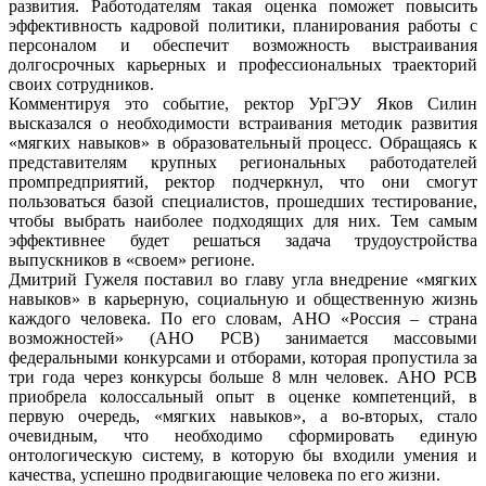
развития. Работодателям такая оценка поможет повысить
эффективность кадровой политики, планирования работы с
персоналом и обеспечит возможность выстраивания
долгосрочных карьерных и профессиональных траекторий
своих сотрудников.
Комментируя это событие, ректор УрГЭУ Яков Силин
высказался о необходимости встраивания методик развития
«мягких навыков» в образовательный процесс. Обращаясь к
представителям крупных региональных работодателей
промпредприятий, ректор подчеркнул, что они смогут
пользоваться базой специалистов, прошедших тестирование,
чтобы выбрать наиболее подходящих для них. Тем самым
эффективнее будет решаться задача трудоустройства
выпускников в «своем» регионе.
Дмитрий Гужеля поставил во главу угла внедрение «мягких
навыков» в карьерную, социальную и общественную жизнь
каждого человека. По его словам, АНО «Россия – страна
возможностей» (АНО РСВ) занимается массовыми
федеральными конкурсами и отборами, которая пропустила за
три года через конкурсы больше 8 млн человек. АНО РСВ
приобрела колоссальный опыт в оценке компетенций, в
первую очередь, «мягких навыков», а во-вторых, стало
очевидным, что необходимо сформировать единую
онтологическую систему, в которую бы входили умения и
качества, успешно продвигающие человека по его жизни.