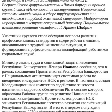
20 октября в столице Башкортостана на полях II
Всероссийского форума-выставки «Ломая барьеры» прошел
круглый стол «Использование инструментов Национальной
системы квалификаций в сфере трудоустройства лиц,
находящихся в трудной жизненной ситуации». Модератором
мероприятия выступил генеральный директор Национального
агентства развития квалификаций
Артем Шадрин
Участники круглого стола обсудили вопросы развития
профессиональных стандартов в сфере работы с лицами,
оказавшимися в трудной жизненной ситуации, и
формирования профессиональных квалификаций работников
социальных служб.
Министр семьи, труда и социальной защиты населения
Республики Башкортостан
Ленара
Иванова
сообщила, что в
рамках соглашения Правительства Республики Башкортостан
с Национальным агентством идет системная работа по
внедрению инструментов НСК в регионе. В частности, создан
Координационный комитет по содействию занятости
населения и кадрового обеспечения РБ, в составе которого
образована Рабочая группа по развитию Национальной
системы квалификаций. Кроме того, вопросами НСК
занимается Региональное агентство развития квалификаций
Республики Башкортостан. В итоге, в первом полугодии
текущего года 2759 работодателей региона включили