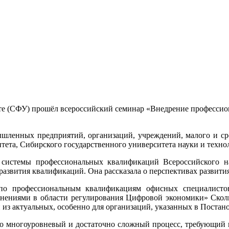
ете (СФУ) прошёл всероссийский семинар «Внедрение профессио
шленных предприятий, организаций, учреждений, малого и сре
тета, Сибирского государственного университета науки и техно
истемы профессиональных квалификаций Всероссийского нау
 развития квалификаций. Она рассказала о перспективах разви
по профессиональным квалификациям офисных специалистов
енениями в области регулирования Цифровой экономики» Ско
й из актуальных, особенно для организаций, указанных в Поста
то многоуровневый и достаточно сложный процесс, требующий 