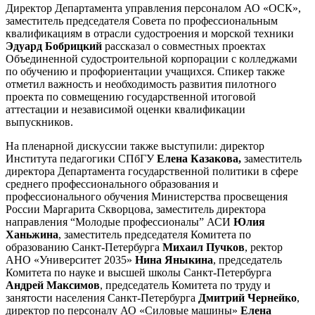
Директор Департамента управления персоналом АО «ОСК»,
заместитель председателя Совета по профессиональным
квалификациям в отрасли судостроения и морской техники
Эдуард Бобрицкий
рассказал о совместных проектах
Объединенной судостроительной корпорации с колледжами
по обучению и профориентации учащихся. Спикер также
отметил важность и необходимость развития пилотного
проекта по совмещению государственной итоговой
аттестации и независимой оценки квалификации
выпускников.
На пленарной дискуссии также выступили: директор
Института педагогики СПбГУ
Елена Казакова,
заместитель
директора Департамента государственной политики в сфере
среднего профессионального образования и
профессионального обучения Министерства просвещения
России Маргарита Скворцова, заместитель директора
направления “Молодые профессионалы” АСИ
Юлия
Ханьжина
, заместитель председателя Комитета по
образованию Санкт-Петербурга
Михаил Пучков
, ректор
АНО «Университет 2035»
Нина Яныкина
, председатель
Комитета по науке и высшей школы Санкт-Петербурга
Андрей Максимов
, председатель Комитета по труду и
занятости населения Санкт-Петербурга
Дмитрий Чернейко
,
директор по персоналу АО «Силовые машины»
Елена