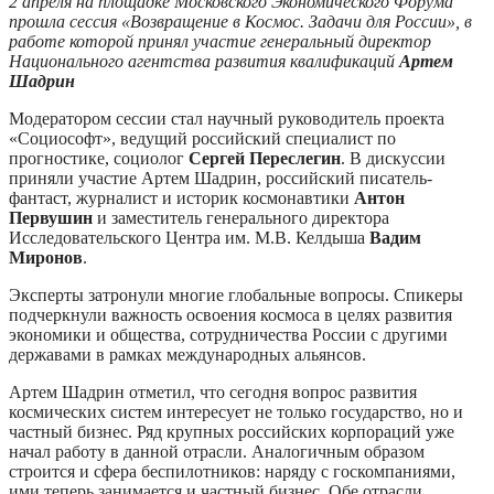
2 апреля на площадке Московского Экономического Форума
прошла сессия «Возвращение в Космос. Задачи для России», в
работе которой принял участие генеральный директор
Национального агентства развития квалификаций
Артем
Шадрин
Модератором сессии стал научный руководитель проекта
«Социософт», ведущий российский специалист по
прогностике, социолог
Сергей Переслегин
. В дискуссии
приняли участие Артем Шадрин, российский писатель-
фантаст, журналист и историк космонавтики
Антон
Первушин
и заместитель генерального директора
Исследовательского Центра им. М.В. Келдыша
Вадим
Миронов
.
Эксперты затронули многие глобальные вопросы. Спикеры
подчеркнули важность освоения космоса в целях развития
экономики и общества, сотрудничества России с другими
державами в рамках международных альянсов.
Артем Шадрин отметил, что сегодня вопрос развития
космических систем интересует не только государство, но и
частный бизнес. Ряд крупных российских корпораций уже
начал работу в данной отрасли. Аналогичным образом
строится и сфера беспилотников: наряду с госкомпаниями,
ими теперь занимается и частный бизнес. Обе отрасли