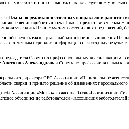
ленных в соответствии с Планом, с их последующим утвержден
роект
Плана по реализации основных направлений развития 
ринял решение одобрить проект Плана, предоставив членам Нац
мочия утвердить План, с учетом поступивших предложений, без
ено обеспечить ежеквартальный мониторинг выполнения Плана.
ющего за отчетным периодом, информацию о ежегодных результат
 председателя Совета по профессиональным квалификациям в 
е
Анатолию Александрову
и Совету по профессиональным квал
генерального директора СРО Ассоциации «Национальное агентст
ласти сварки и принято решение об изменениях персонального с
ной Ассоциации «Метро» в качестве базовой организации Сов
слевое объединение работодателей «Ассоциация работодателей 