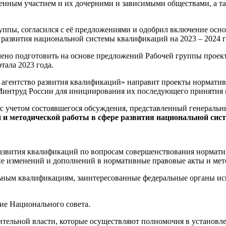
нным участием и их дочерними и зависимыми обществами, а та
уппы, согласился с её предложениями и одобрил включение осн
 развития национальной системы квалификаций на 2023 – 2024 
ено подготовить на основе предложений Рабочей группы проек
тала 2023 года.
агентство развития квалификаций» направит проекты нормати
Минтруд России для инициирования их последующего принятия 
 с учетом состоявшегося обсуждения, представленный генераль
 и методической работы в сфере развития национальной сис
азвития квалификаций по вопросам совершенствования нормати
е изменений и дополнений в нормативные правовые акты и мет
льным квалификациям, заинтересованные федеральные органы ис
ие Национального совета.
ельной власти, которые осуществляют полномочия в установлен