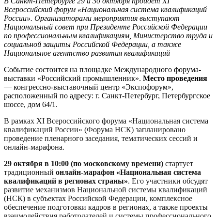
В Санкт-Петербурге 29 и 30 октября
пройдёт
XI
Всероссийский форум
«
Национальная система квалификаций
России
»
. Организаторами мероприятия выступают
Национальный совет при Президенте Российской Федерации
по профессиональным квалификациям, Министерство труда и
социальной защиты Российской Федерации, а также
Национальное агентство развития квалификаций
Событие состоится на площадке Международного форума-
выставки «Российский промышленник».
Место проведения
— конгрессно-выставочный центр «Экспофорум»,
расположенный по адресу: г. Санкт-Петербург, Петербургское
шоссе, дом 64/1.
В рамках XI Всероссийского форума «Национальная система
квалификаций России» (Форума НСК) запланировано
проведение пленарного заседания, тематических сессий и
онлайн-марафона.
29 октября в 10:00
(по московскому времени)
стартует
традиционный
онлайн-марафон «Национальная система
квалификаций
в
регионах
страны»
. Е
го участники обсудят
развитие механизмов Национальной системы квалификаций
(НСК) в субъектах Р
оссийской
Ф
едерации
, комплексное
обеспечение подготовки кадров в регионах, а также проекты
взаимодействия работодателей и системы профессионального